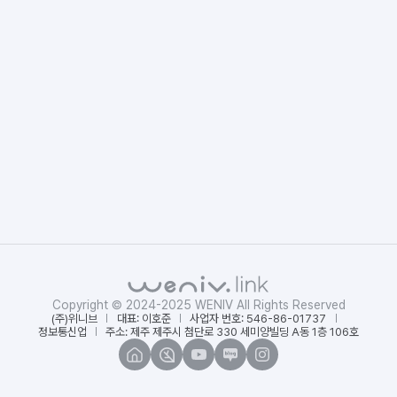
Copyright © 2024-2025 WENIV All Rights Reserved
(주)위니브
대표: 이호준
사업자 번호: 546-86-01737
정보통신업
주소: 제주 제주시 첨단로 330 세미양빌딩 A동 1층 106호
위
인
유
네
인
니
프
튜
이
스
브
런
브
버
타