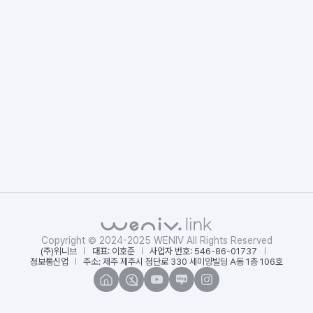
Copyright © 2024-2025 WENIV All Rights Reserved
(주)위니브
대표: 이호준
사업자 번호: 546-86-01737
정보통신업
주소: 제주 제주시 첨단로 330 세미양빌딩 A동 1층 106호
위
인
유
네
인
니
프
튜
이
스
브
런
브
버
타